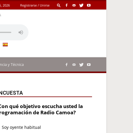
5, 2026
Registrarse / Unirse
L
ncia y Técnica
NCUESTA
Con qué objetivo escucha usted la
rogramación de Radio Camoa?
Soy oyente habitual