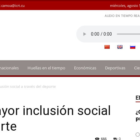
.camoa@icrt.cu
miércoles, agosto 
AUDIO EN TIEMPO REA
nacionales
Huellas en el tiempo
Económicas
Deportivas
Cie
usión social a través del deporte
E
yor inclusión social
¿
p
rte
666
0