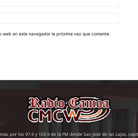
tio web en este navegador la próxima vez que comente.
oa, por los 97.9 y 103.9 de la FM desde San José de las Lajas, cap