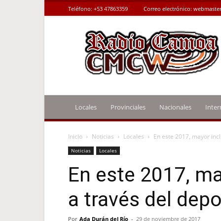
Teléfono:
+53 47863359
Correo electrónico:
webmaster
Radio
Camoa
Locales
Provinciales
Nacionales
Inter
Inicio
Noticias
Locales
En este 2017, mayor incl
Noticias
Locales
En este 2017, ma
a través del depo
Por
Ada Durán del Río
-
29 de noviembre de 2017