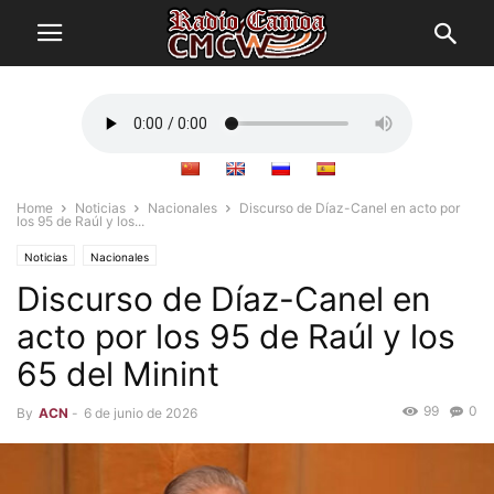
Home
Noticias
Nacionales
Discurso de Díaz-Canel en acto por
los 95 de Raúl y los...
Noticias
Nacionales
Discurso de Díaz-Canel en
acto por los 95 de Raúl y los
65 del Minint
99
0
By
ACN
-
6 de junio de 2026