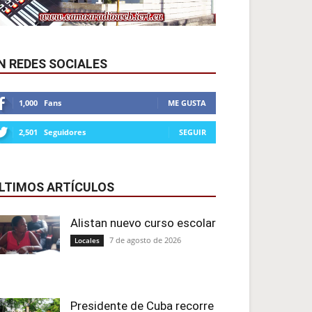
N REDES SOCIALES
1,000
Fans
ME GUSTA
2,501
Seguidores
SEGUIR
LTIMOS ARTÍCULOS
Alistan nuevo curso escolar
7 de agosto de 2026
Locales
Presidente de Cuba recorre