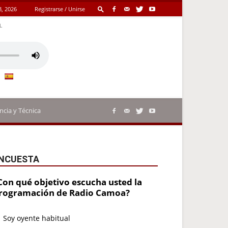
8, 2026
Registrarse / Unirse
L
ncia y Técnica
NCUESTA
Con qué objetivo escucha usted la
rogramación de Radio Camoa?
Soy oyente habitual