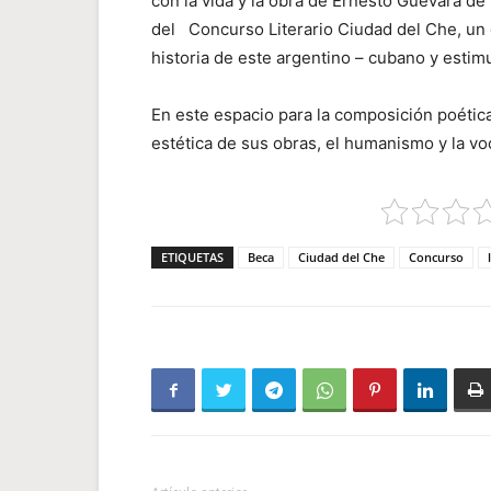
con la vida y la obra de Ernesto Guevara de 
del Concurso Literario Ciudad del Che, un 
historia de este argentino – cubano y estimul
En este espacio para la composición poética
estética de sus obras, el humanismo y la voc
ETIQUETAS
Beca
Ciudad del Che
Concurso