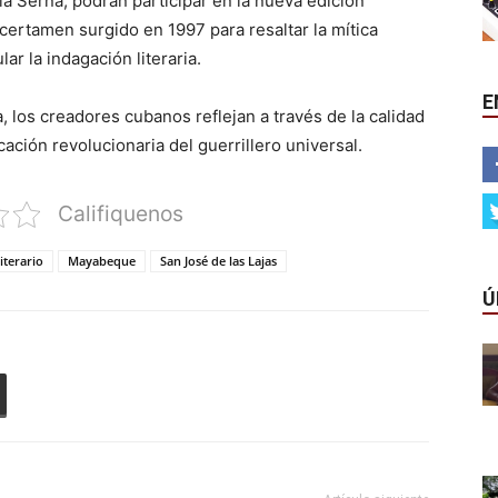
la Serna, podrán participar en la nueva edición
certamen surgido en 1997 para resaltar la mítica
ar la indagación literaria.
E
, los creadores cubanos reflejan a través de la calidad
ación revolucionaria del guerrillero universal.
Califiquenos
literario
Mayabeque
San José de las Lajas
Ú