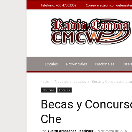
Teléfono:
+53 47863359
Correo electrónico:
webmaster
Radio
Camoa
Locales
Provinciales
Nacionales
Inter
Inicio
Noticias
Locales
Becas y Concurso Litera
Noticias
Locales
Becas y Concurso
Che
Por
Yudith Arredondo Rodríguez
-
5 de mayo de 2018