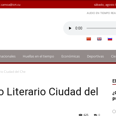
.camoa@icrt.cu
sábado, agosto 
AUDIO EN TIEMPO REA
nacionales
Huellas en el tiempo
Económicas
Deportivas
Cie
rio Ciudad del Che
E
 Literario Ciudad del
¿
p
625
0