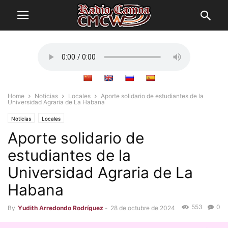
Home
Noticias
Locales
Aporte solidario de estudiantes de la
Universidad Agraria de La Habana
Noticias
Locales
Aporte solidario de
estudiantes de la
Universidad Agraria de La
Habana
553
0
By
Yudith Arredondo Rodríguez
-
28 de octubre de 2024