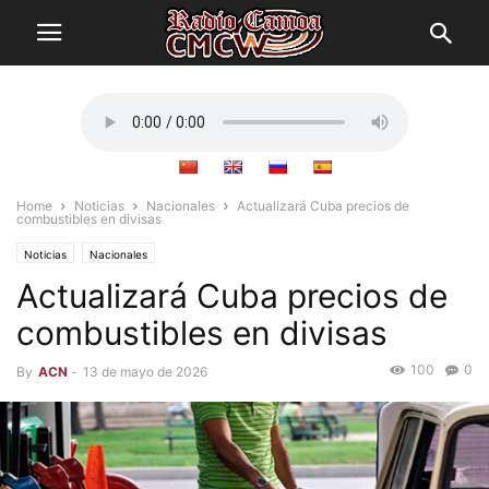
Home
Noticias
Nacionales
Actualizará Cuba precios de
combustibles en divisas
Noticias
Nacionales
Actualizará Cuba precios de
combustibles en divisas
100
0
By
ACN
-
13 de mayo de 2026