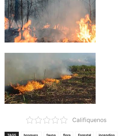
Califiquenos
TAGS
bosques
fauna
flora
Forestal
incendios