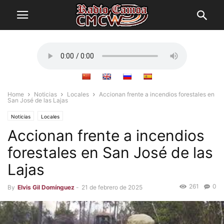
Home
Noticias
Locales
Accionan frente a incendios forestales en
San José de las Lajas
Noticias
Locales
Accionan frente a incendios
forestales en San José de las
Lajas
261
0
By
Elvis Gil Domínguez
-
21 de febrero de 2025