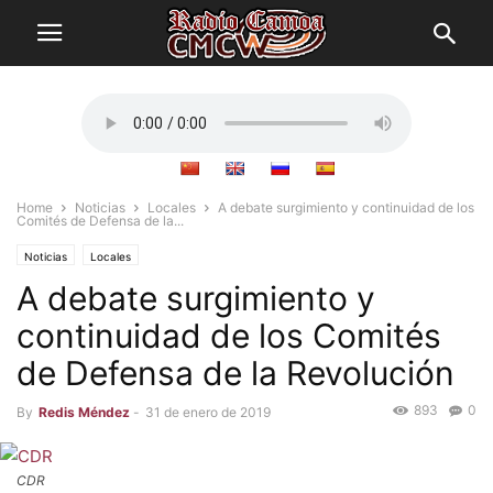
Home
Noticias
Locales
A debate surgimiento y continuidad de los
Comités de Defensa de la...
Noticias
Locales
A debate surgimiento y
continuidad de los Comités
de Defensa de la Revolución
893
0
By
Redis Méndez
-
31 de enero de 2019
CDR