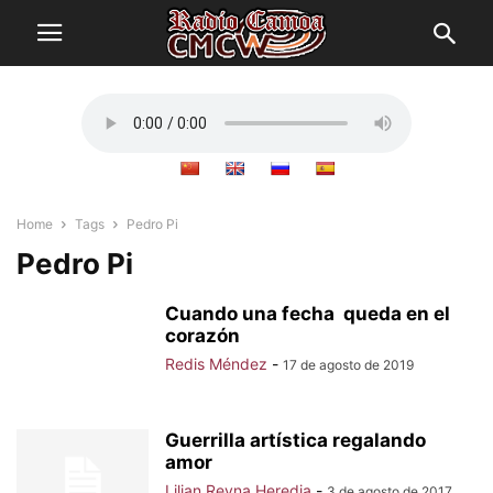
Home
Tags
Pedro Pi
Pedro Pi
Cuando una fecha queda en el
corazón
Redis Méndez
-
17 de agosto de 2019
Guerrilla artística regalando
amor
Lilian Reyna Heredia
-
3 de agosto de 2017