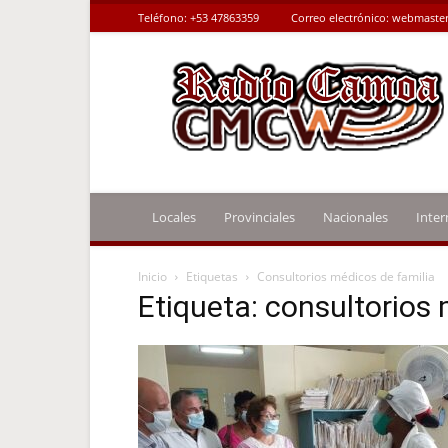
Teléfono:
+53 47863359
Correo electrónico:
webmaster
Radio
Camoa
Locales
Provinciales
Nacionales
Inter
Inicio
Etiquetas
Consultorios médicos de familia
Etiqueta: consultorios