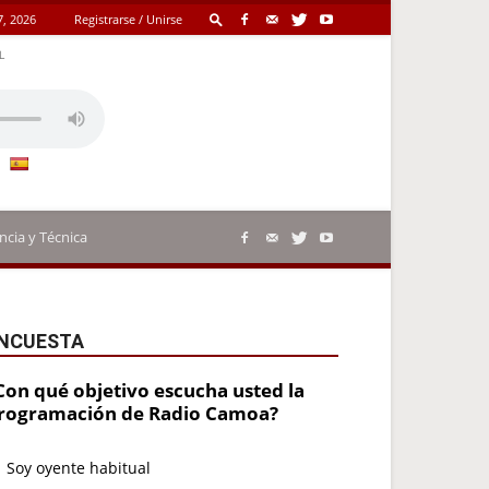
7, 2026
Registrarse / Unirse
L
ncia y Técnica
NCUESTA
Con qué objetivo escucha usted la
rogramación de Radio Camoa?
Soy oyente habitual