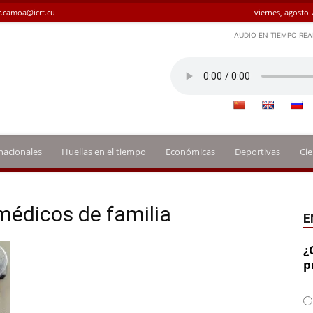
.camoa@icrt.cu
viernes, agosto 
AUDIO EN TIEMPO REA
nacionales
Huellas en el tiempo
Económicas
Deportivas
Cie
 médicos de familia
E
¿
p