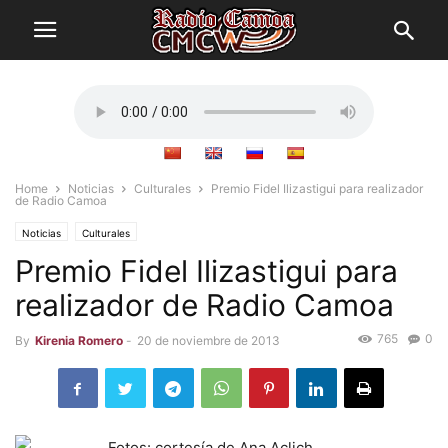
Home
Noticias
Culturales
Premio Fidel Ilizastigui para realizador
de Radio Camoa
Noticias
Culturales
Premio Fidel Ilizastigui para
realizador de Radio Camoa
765
0
By
Kirenia Romero
-
20 de noviembre de 2013
Fotos: cortesía de Ana Aclich