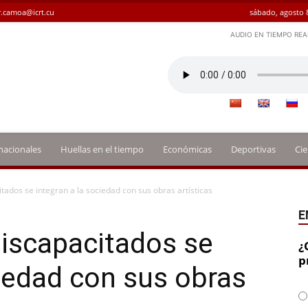
.camoa@icrt.cu
sábado, agosto 
AUDIO EN TIEMPO REA
nacionales
Huellas en el tiempo
Económicas
Deportivas
Cie
itados se integran a la sociedad con sus obras artísticas
E
discapacitados se
¿
p
ciedad con sus obras