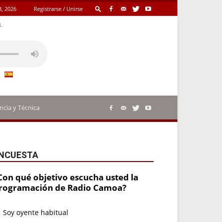
8, 2026
Registrarse / Unirse
L
ncia y Técnica
NCUESTA
Con qué objetivo escucha usted la
rogramación de Radio Camoa?
Soy oyente habitual