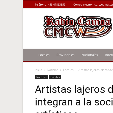
Teléfono:
+53 47863359
Correo electrónico:
webmaster
Radio
Camoa
Locales
Provinciales
Nacionales
Inter
Inicio
Noticias
Locales
Artistas lajeros discapac
Noticias
Locales
Artistas lajeros 
integran a la so