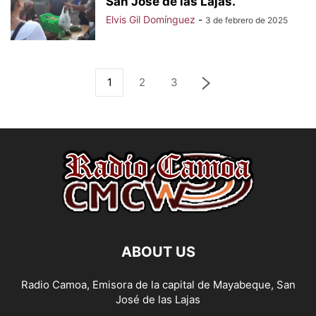
San José de las Lajas.
Elvis Gil Domínguez
-
3 de febrero de 2025
1
2
3
ABOUT US
Radio Camoa, Emisora de la capital de Mayabeque, San
José de las Lajas