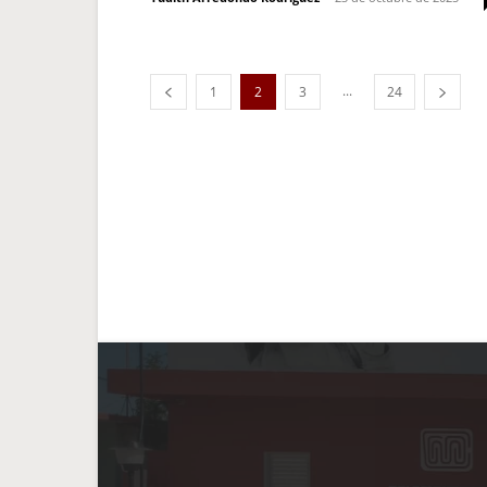
...
1
2
3
24