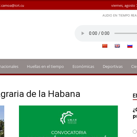
.camoa@icrt.cu
viernes, agosto 
AUDIO EN TIEMPO REA
nacionales
Huellas en el tiempo
Económicas
Deportivas
Cie
Agraria de la Habana
E
¿
p