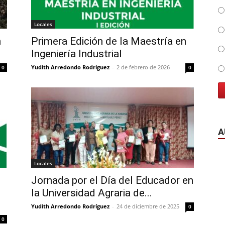
Locales
n
Primera Edición de la Maestría en
Ingeniería Industrial
Yudith Arredondo Rodríguez
-
2 de febrero de 2026
0
0
A
Locales
Jornada por el Día del Educador en
la Universidad Agraria de...
Yudith Arredondo Rodríguez
-
24 de diciembre de 2025
0
0