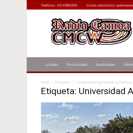
Teléfono:
+53 47863359
Correo electrónico:
webmaster
Radio
Camoa
Locales
Provinciales
Nacionales
Inter
Inicio
Etiquetas
Universidad Agraria de la Habana
Etiqueta: Universidad 