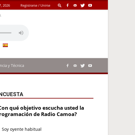
7, 2026
Registrarse / Unirse
L
ncia y Técnica
NCUESTA
Con qué objetivo escucha usted la
rogramación de Radio Camoa?
Soy oyente habitual