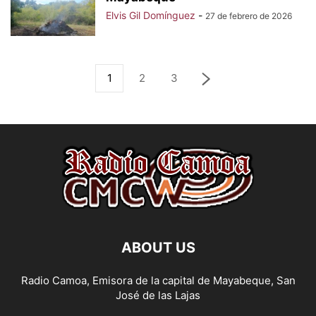
Elvis Gil Domínguez
-
27 de febrero de 2026
1
2
3
ABOUT US
Radio Camoa, Emisora de la capital de Mayabeque, San
José de las Lajas