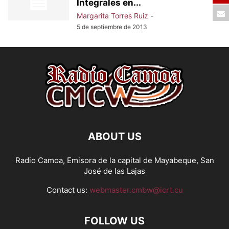
Integrales en...
Margarita Torres Ruiz
-
5 de septiembre de 2013
ABOUT US
Radio Camoa, Emisora de la capital de Mayabeque, San
José de las Lajas
Contact us:
webmaster.cmbw@icrt.cu
FOLLOW US