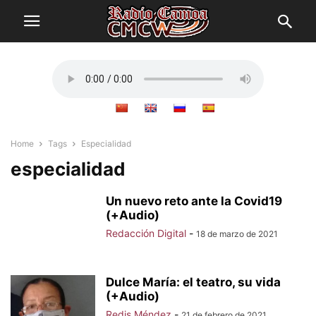
Home
Tags
Especialidad
especialidad
Un nuevo reto ante la Covid19
(+Audio)
Redacción Digital
-
18 de marzo de 2021
Dulce María: el teatro, su vida
(+Audio)
Redis Méndez
-
21 de febrero de 2021