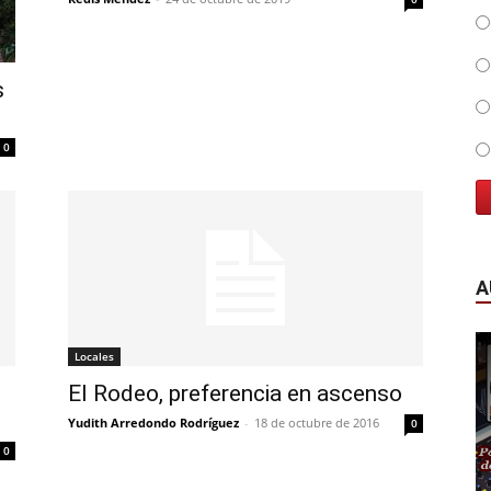
s
0
A
Locales
El Rodeo, preferencia en ascenso
Yudith Arredondo Rodríguez
-
18 de octubre de 2016
0
0