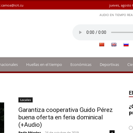
.camoa@icrt.cu
jueves, agosto 
AUDIO EN TIEMPO REA
nacionales
Huellas en el tiempo
Económicas
Deportivas
Cie
E
Locales
¿
Garantiza cooperativa Guido Pérez
p
buena oferta en feria dominical
(+Audio)
Redis Méndez
-
24 de octubre de 2019
0