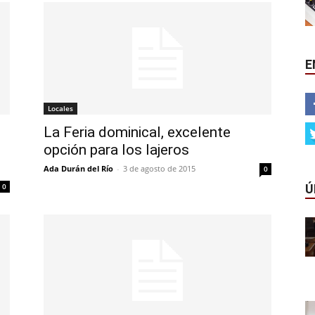
E
Locales
La Feria dominical, excelente
opción para los lajeros
Ada Durán del Río
-
3 de agosto de 2015
0
Ú
0