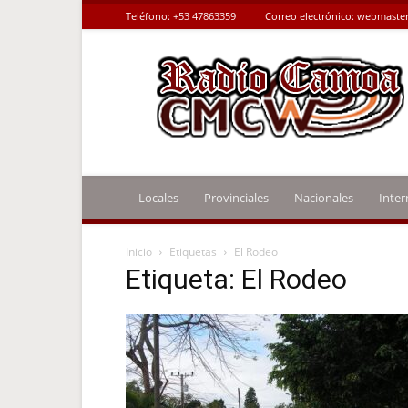
Teléfono:
+53 47863359
Correo electrónico:
webmaster
Radio
Camoa
Locales
Provinciales
Nacionales
Inter
Inicio
Etiquetas
El Rodeo
Etiqueta: El Rodeo