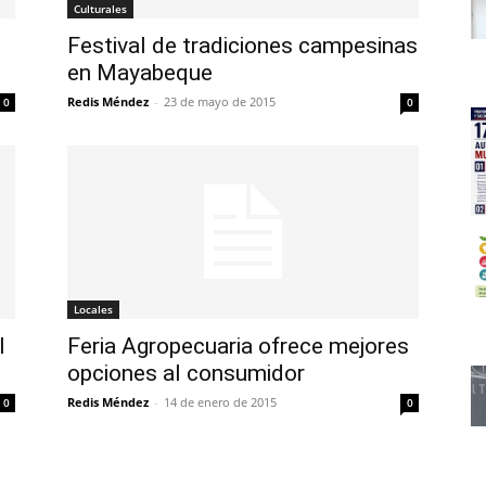
Culturales
Festival de tradiciones campesinas
en Mayabeque
Redis Méndez
-
23 de mayo de 2015
0
0
Locales
l
Feria Agropecuaria ofrece mejores
opciones al consumidor
Redis Méndez
-
14 de enero de 2015
0
0