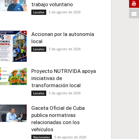
trabajo voluntario
5 de agosto de 2026
Locales
Accionan por la autonomía
local
5 de agosto de 2026
Locales
Proyecto NUTRIVIDA apoya
iniciativas de
transformación local
5 de agosto de 2026
Locales
Gaceta Oficial de Cuba
publica normativas
relacionadas con los
vehículos
5 de agosto de 2026
Nacionales