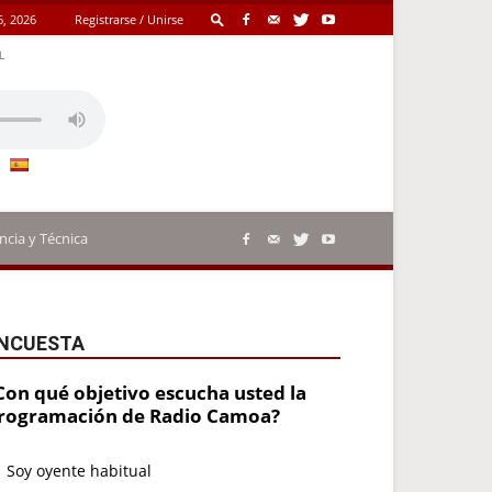
6, 2026
Registrarse / Unirse
L
ncia y Técnica
NCUESTA
Con qué objetivo escucha usted la
rogramación de Radio Camoa?
Soy oyente habitual