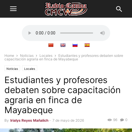
Home
Noticias
Locales
Estudiantes y profesores debaten sobre
capacitación agraria en finca de Mayabeque
Noticias
Locales
Estudiantes y profesores
debaten sobre capacitación
agraria en finca de
Mayabeque
96
0
By
Irialys Reyes Mañalich
-
7 de mayo de 2026