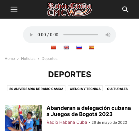
Home
Noticias
Deportes
DEPORTES
50 ANIVERSARIO DE RADIO CAMOA
CIENCIA Y TECNICA
CULTURALES
DEPORTES
ECONÓMICAS
ESPECIALES
HUELLAS EN LA HISTORIA
INTERESANTES
INTERNACIONALES
LOCALES
NACIONALES
Abanderan a delegación cubana
a Juegos de Bogotá 2023
TAL COMO SOY
Radio Habana Cuba
-
26 de mayo de 2023